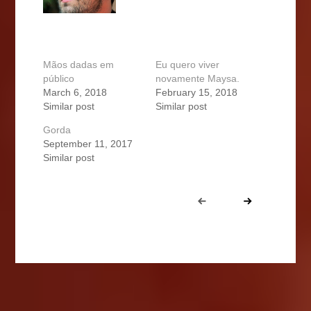
Mãos dadas em
Eu quero viver
público
novamente Maysa.
March 6, 2018
February 15, 2018
Similar post
Similar post
Gorda
September 11, 2017
Similar post
Portfolio
Prev
Next
navigation