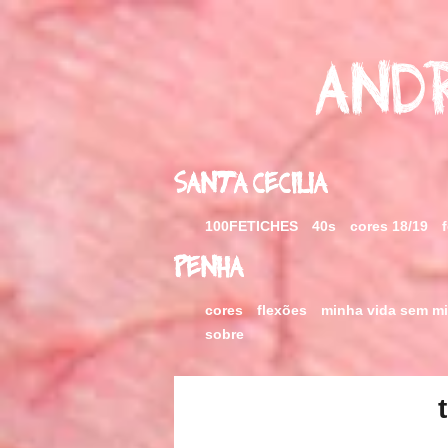
Skip
to
content
Andr
Santa Cecilia
100FETICHES
40s
cores 18/19
Penha
cores
flexões
minha vida sem m
sobre