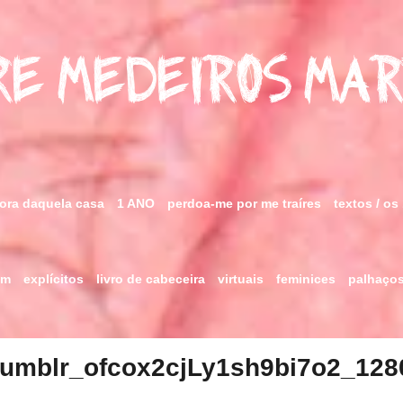
e Medeiros Ma
fora daquela casa
1 ANO
perdoa-me por me traíres
textos / os
im
explícitos
livro de cabeceira
virtuais
feminices
palhaço
tumblr_ofcox2cjLy1sh9bi7o2_128