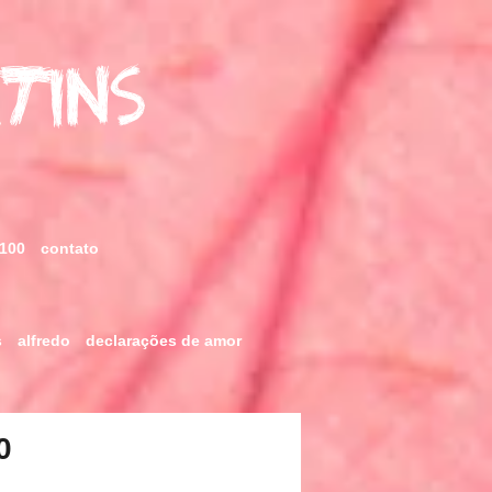
rtins
 100
contato
s
alfredo
declarações de amor
0