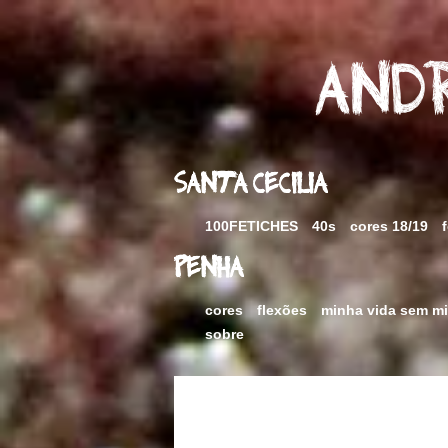
Skip
to
content
Andr
Santa Cecilia
100FETICHES
40s
cores 18/19
Penha
cores
flexões
minha vida sem m
sobre