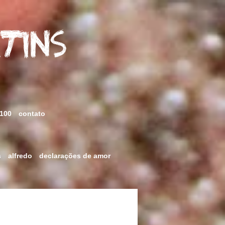
rtins
 100
contato
s
alfredo
declarações de amor