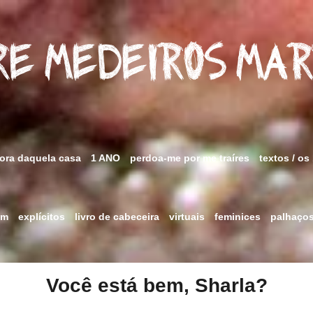
e Medeiros Ma
fora daquela casa
1 ANO
perdoa-me por me traíres
textos / os
im
explícitos
livro de cabeceira
virtuais
feminices
palhaço
Você está bem, Sharla?