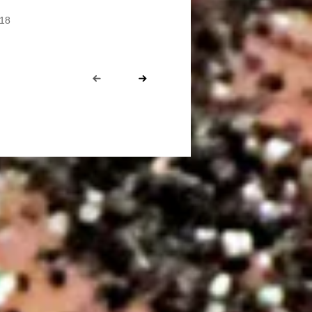
018
Prev
Next