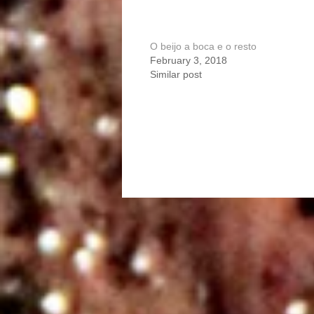
O beijo a boca e o resto
February 3, 2018
Similar post
Portfolio
navigation