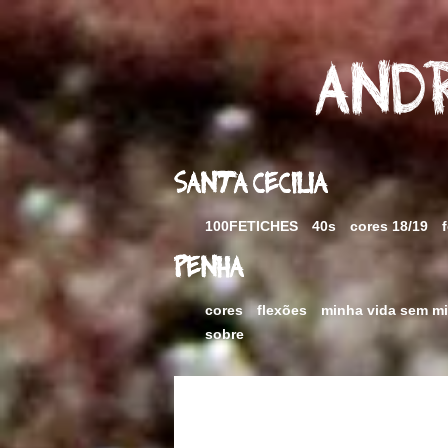
Skip
to
content
Andr
Santa Cecilia
100FETICHES
40s
cores 18/19
Penha
cores
flexões
minha vida sem m
sobre