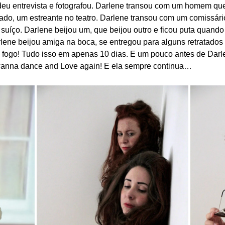
 deu entrevista e fotografou. Darlene transou com um homem que
ado, um estreante no teatro. Darlene transou com um comissário
uíço. Darlene beijou um, que beijou outro e ficou puta quando 
rlene beijou amiga na boca, se entregou para alguns retratados
é fogo! Tudo isso em apenas 10 dias. E um pouco antes de Darl
 wanna dance and Love again! E ela sempre continua…