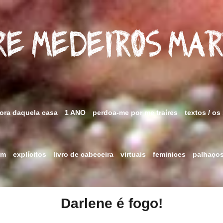
e Medeiros Ma
fora daquela casa
1 ANO
perdoa-me por me traíres
textos / os
im
explícitos
livro de cabeceira
virtuais
feminices
palhaço
Darlene é fogo!