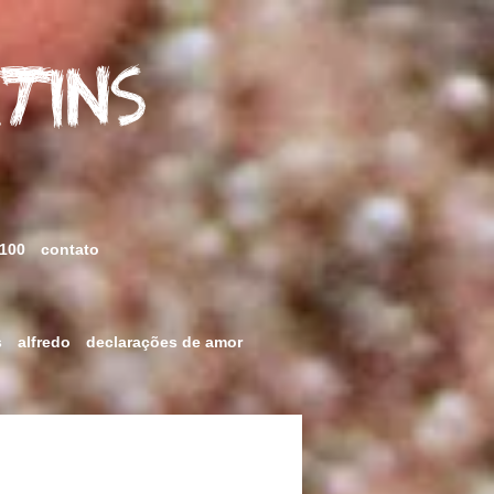
rtins
 100
contato
s
alfredo
declarações de amor