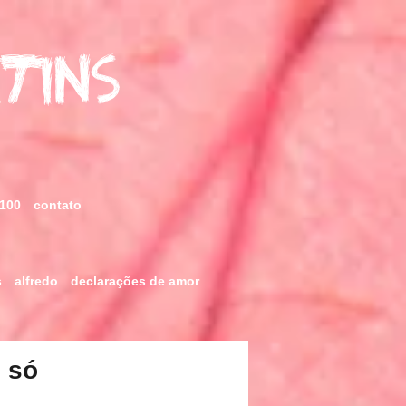
rtins
 100
contato
s
alfredo
declarações de amor
 só