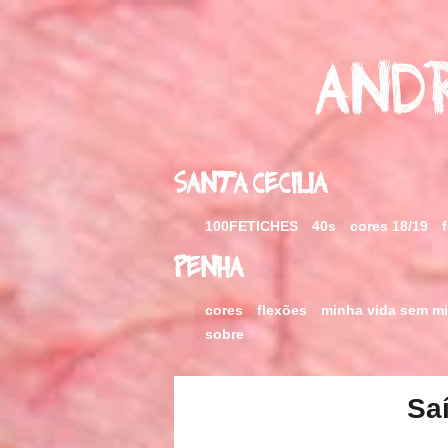
Skip
to
content
Andr
Santa Cecilia
100FETICHES
40s
cores 18/19
Penha
cores
flexões
minha vida sem m
sobre
Sa