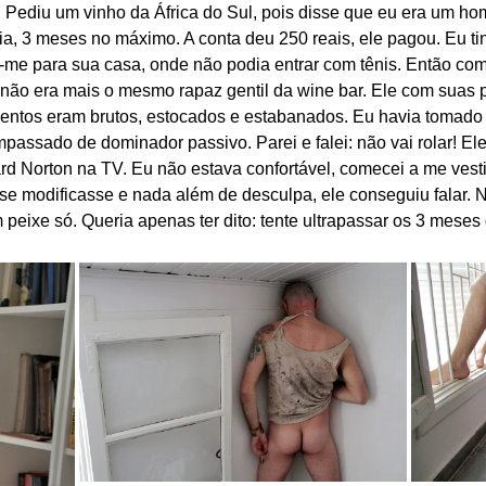
. Pediu um vinho da África do Sul, pois disse que eu era um h
a, 3 meses no máximo. A conta deu 250 reais, ele pagou. Eu ti
-me para sua casa, onde não podia entrar com tênis. Então co
não era mais o mesmo rapaz gentil da wine bar. Ele com suas
ntos eram brutos, estocados e estabanados. Eu havia tomado m
assado de dominador passivo. Parei e falei: não vai rolar! El
d Norton na TV. Eu não estava confortável, comecei a me vestir
se modificasse e nada além de desculpa, ele conseguiu falar. Na
peixe só. Queria apenas ter dito: tente ultrapassar os 3 meses 