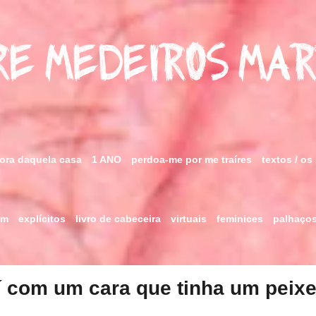
e Medeiros Ma
fora daquela casa
1 ANO
perdoa-me por me traíres
textos / os
im
explícitos
livro de cabeceira
virtuais
feminices
palhaço
í com um cara que tinha um peixe