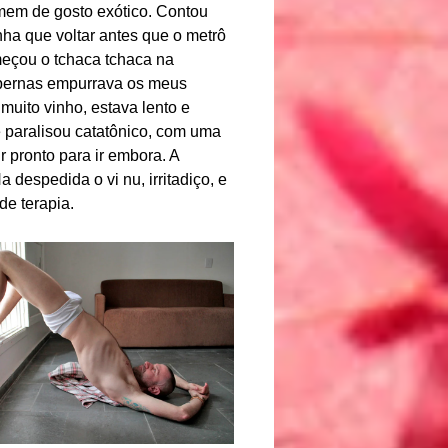
omem de gosto exótico. Contou
nha que voltar antes que o metrô
meçou o tchaca tchaca na
 pernas empurrava os meus
uito vinho, estava lento e
e paralisou catatônico, com uma
 pronto para ir embora. A
 despedida o vi nu, irritadiço, e
de terapia.