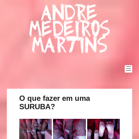
Skip
Andre
to
content
Medeiros
Martins
O que fazer em uma
SURUBA?