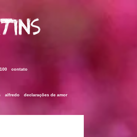
rtins
 100
contato
s
alfredo
declarações de amor