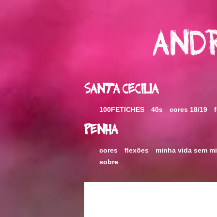
Skip
to
content
Andr
Santa Cecilia
100FETICHES
40s
cores 18/19
Penha
cores
flexões
minha vida sem m
sobre