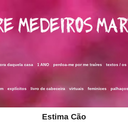
e Medeiros Ma
fora daquela casa
1 ANO
perdoa-me por me traíres
textos / os
im
explícitos
livro de cabeceira
virtuais
feminices
palhaço
Estima Cão