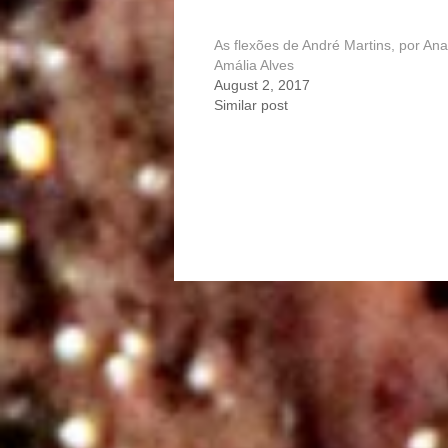
As flexões de André Martins, por Ana
Amália Alves
August 2, 2017
Similar post
Portfolio
navigation