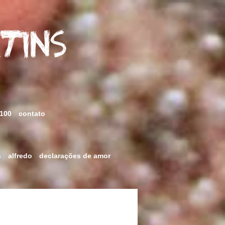
rtins
 100
contato
s
alfredo
declarações de amor