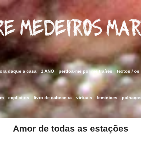
e Medeiros Ma
fora daquela casa
1 ANO
perdoa-me por me traíres
textos / os
im
explícitos
livro de cabeceira
virtuais
feminices
palhaço
Amor de todas as estações