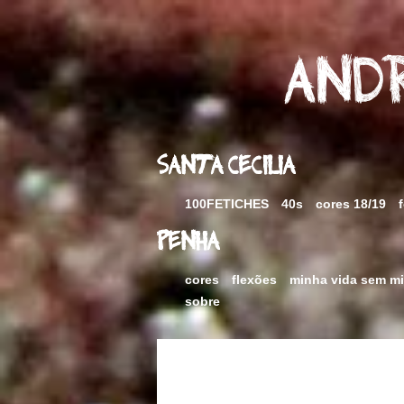
Skip
to
content
Andr
Santa Cecilia
100FETICHES
40s
cores 18/19
Penha
cores
flexões
minha vida sem m
sobre