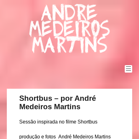
Skip
Andre
to
content
Medeiros
Martins
Shortbus – por André
Medeiros Martins
Sessão inspirada no filme Shortbus
produção e fotos André Medeiros Martins