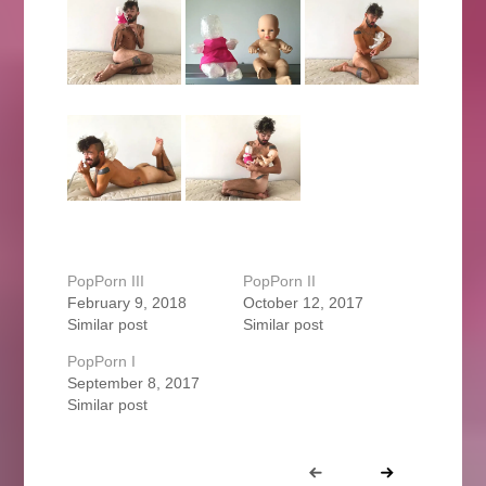
PopPorn III
PopPorn II
February 9, 2018
October 12, 2017
Similar post
Similar post
PopPorn I
September 8, 2017
Similar post
Portfolio
Prev
Next
navigation