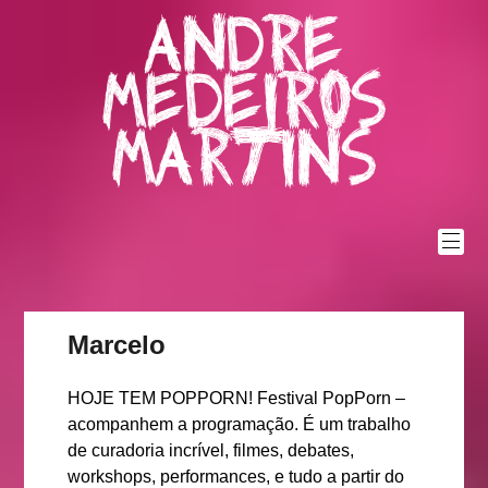
Skip
Andre
to
content
Medeiros
Martins
Marcelo
HOJE TEM POPPORN! Festival PopPorn –
acompanhem a programação. É um trabalho
de curadoria incrível, filmes, debates,
workshops, performances, e tudo a partir do