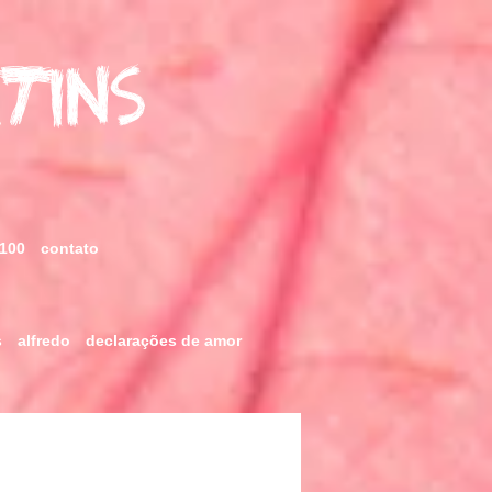
rtins
 100
contato
s
alfredo
declarações de amor