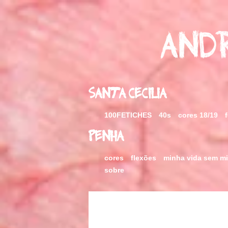
Skip
to
content
Andr
Santa Cecilia
100FETICHES
40s
cores 18/19
Penha
cores
flexões
minha vida sem m
sobre