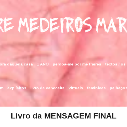
e Medeiros Ma
fora daquela casa
1 ANO
perdoa-me por me traíres
textos / os
im
explícitos
livro de cabeceira
virtuais
feminices
palhaço
Livro da MENSAGEM FINAL