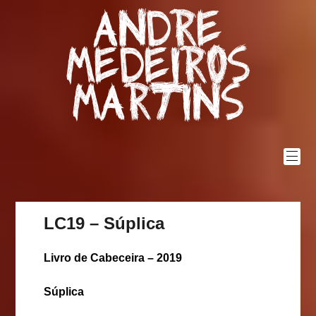
Skip
Andre
to
content
Medeiros
Martins
LC19 – Súplica
Livro de Cabeceira – 2019
Súplica