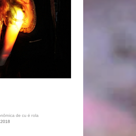
onômica de cu é rola
 2018