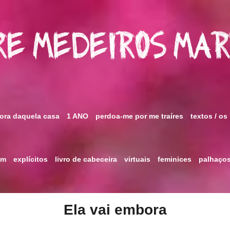
e Medeiros Ma
fora daquela casa
1 ANO
perdoa-me por me traíres
textos / os
im
explícitos
livro de cabeceira
virtuais
feminices
palhaço
Ela vai embora