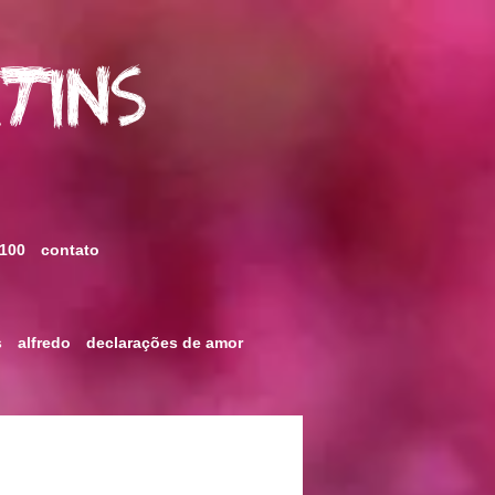
rtins
 100
contato
s
alfredo
declarações de amor