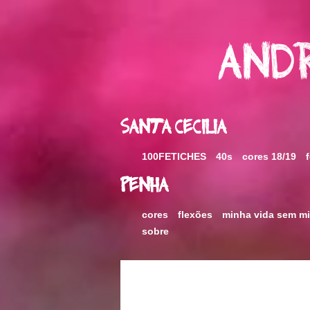
Skip
to
content
Andr
Santa Cecilia
100FETICHES
40s
cores 18/19
Penha
cores
flexões
minha vida sem m
sobre