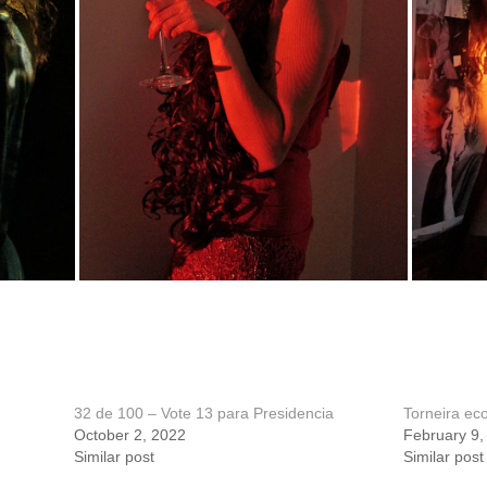
32 de 100 – Vote 13 para Presidencia
Torneira ec
October 2, 2022
February 9,
Similar post
Similar post