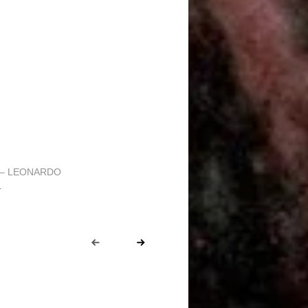
5 – LEONARDO
1
Prev
Next