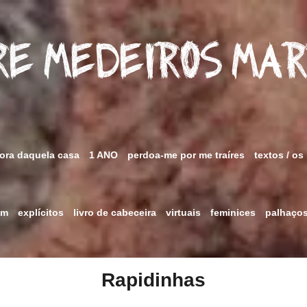
e Medeiros Ma
fora daquela casa
1 ANO
perdoa-me por me traíres
textos / os
im
explícitos
livro de cabeceira
virtuais
feminices
palhaço
Rapidinhas