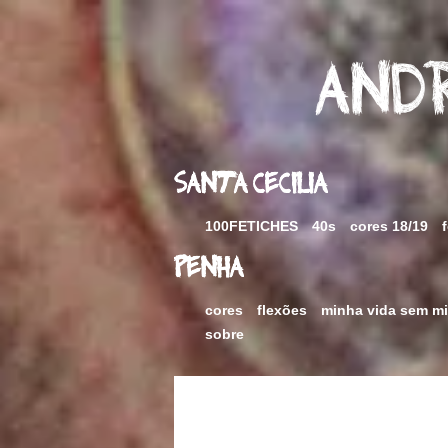
Skip
to
content
Andr
Santa Cecilia
100FETICHES
40s
cores 18/19
Penha
cores
flexões
minha vida sem m
sobre