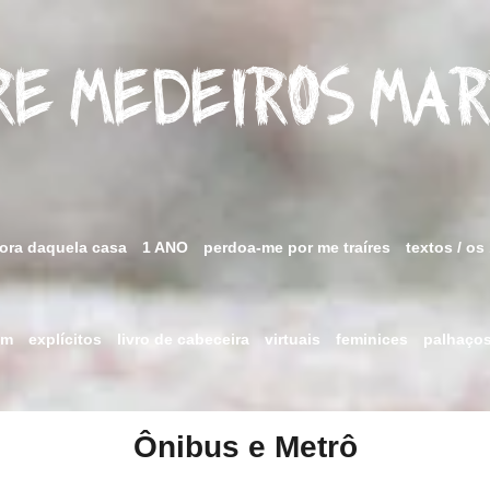
e Medeiros Ma
fora daquela casa
1 ANO
perdoa-me por me traíres
textos / os
im
explícitos
livro de cabeceira
virtuais
feminices
palhaço
Ônibus e Metrô