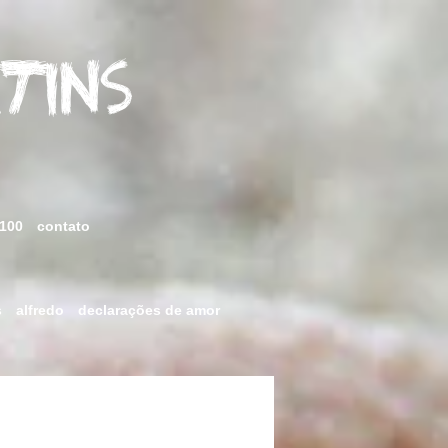
rtins
 100
contato
s
alfredo
declarações de amor