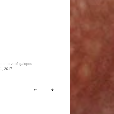
gue que você galopou
1, 2017
Prev
Next