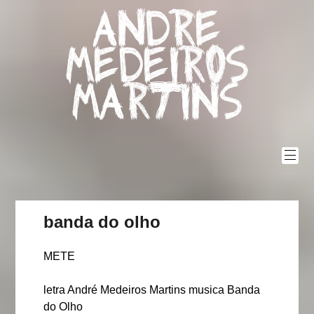
Skip
Andre
to
content
Medeiros
Martins
banda do olho
METE
letra André Medeiros Martins musica Banda
do Olho