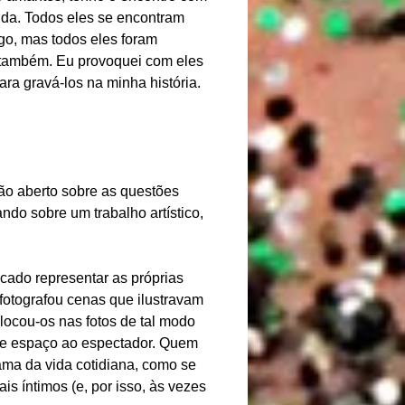
ida. Todos eles se encontram
o, mas todos eles foram
i também. Eu provoquei com eles
ara gravá-los na minha história.
tão aberto sobre as questões
o sobre um trabalho artístico,
scado representar as próprias
fotografou cenas que ilustravam
locou-os nas fotos de tal modo
 e espaço ao espectador. Quem
ama da vida cotidiana, como se
s íntimos (e, por isso, às vezes