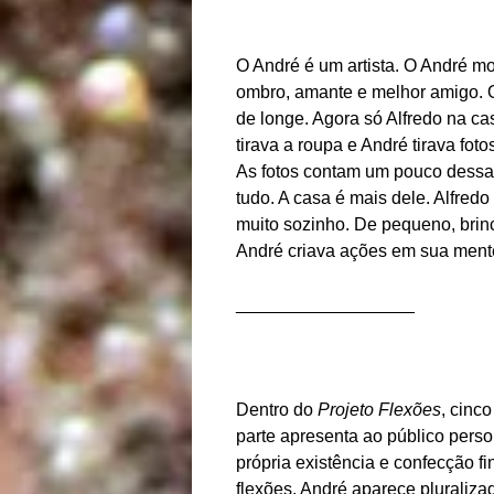
O André é um artista. O André mo
ombro, amante e melhor amigo. O
de longe. Agora só Alfredo na 
tirava a roupa e André tirava fo
As fotos contam um pouco dessa 
tudo. A casa é mais dele. Alfredo
muito sozinho. De pequeno, brinc
André criava ações em sua ment
__________________
Dentro do
Projeto Flexões
, cinc
parte apresenta ao público pers
própria existência e confecção f
flexões. André aparece pluraliz