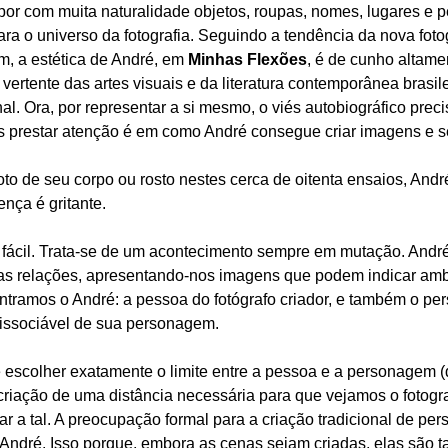
or com muita naturalidade objetos, roupas, nomes, lugares e
ara o universo da fotografia. Seguindo a tendência da nova fot
m, a estética de André, em
Minhas Flexões
, é de cunho altame
rtente das artes visuais e da literatura contemporânea brasilei
al. Ora, por representar a si mesmo, o viés autobiográfico preci
 prestar atenção é em como André consegue criar imagens e se
 de seu corpo ou rosto nestes cerca de oitenta ensaios, André 
ença é gritante.
 fácil. Trata-se de um acontecimento sempre em mutação. André
as relações, apresentando-nos imagens que podem indicar am
ntramos o André: a pessoa do fotógrafo criador, e também o per
dissociável de sua personagem.
escolher exatamente o limite entre a pessoa e a personagem (d
 criação de uma distância necessária para que vejamos o fot
ar a tal. A preocupação formal para a criação tradicional de p
 André. Isso porque, embora as cenas sejam criadas, elas são 