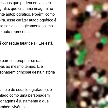
 pessoas que pertencem ao seu
ografia, que cria uma imagem ao
nte autobiográfico. Porém, como
ra, esse caráter autobiográfico é
sa ser visto, logicamente, como
 auto-representar.
consegue falar de si. Ele está
 parece apropriar-se das
bas ao mesmo tempo. E é
sonagem principal desta história
ele e de seus fotografados), é
ografado como uma personagem
ersonagens é justamente o que
também vivências