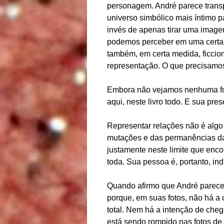
personagem. André parece transp
universo simbólico mais íntimo p
invés de apenas tirar uma image
podemos perceber em uma certa ve
também, em certa medida, ficcion
representação. O que precisamos
Embora não vejamos nenhuma foto
aqui, neste livro todo. E sua pres
Representar relações não é algo
mutações e das permanências d
justamente neste limite que enco
toda. Sua pessoa é, portanto, in
Quando afirmo que André parece 
porque, em suas fotos, não há a
total. Nem há a intenção de cheg
está sendo rompido nas fotos de