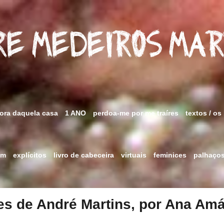
e Medeiros Ma
fora daquela casa
1 ANO
perdoa-me por me traíres
textos / os
im
explícitos
livro de cabeceira
virtuais
feminices
palhaço
es de André Martins, por Ana Amá