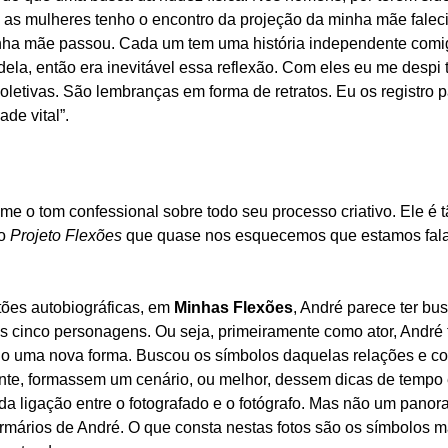
 as mulheres tenho o encontro da projeção da minha mãe falec
inha mãe passou. Cada um tem uma história independente comig
 dela, então era inevitável essa reflexão. Com eles eu me desp
coletivas. São lembranças em forma de retratos. Eu os registro p
de vital”.
e o tom confessional sobre todo seu processo criativo. Ele é 
ao
Projeto Flexões
que quase nos esquecemos que estamos faland
ões autobiográficas, em
Minhas Flexões
, André parece ter bu
 cinco personagens. Ou seja, primeiramente como ator, André 
ndo uma nova forma. Buscou os símbolos daquelas relações e co
e, formassem um cenário, ou melhor, dessem dicas de tempo
a ligação entre o fotografado e o fotógrafo. Mas não um panor
mários de André. O que consta nestas fotos são os símbolos mai