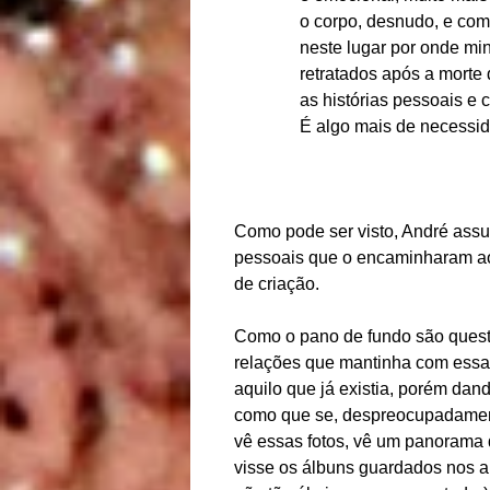
o corpo, desnudo, e com
neste lugar por onde m
retratados após a morte
as histórias pessoais e 
É algo mais de necessida
Como pode ser visto, André assum
pessoais que o encaminharam 
de criação.
Como o pano de fundo são quest
relações que mantinha com essas
aquilo que já existia, porém da
como que se, despreocupadament
vê essas fotos, vê um panorama d
visse os álbuns guardados nos ar