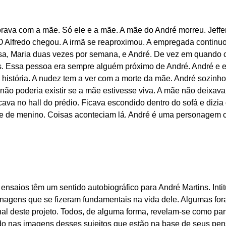
rava com a mãe. Só ele e a mãe. A mãe do André morreu. Jeffer
 Alfredo chegou. A irmã se reaproximou. A empregada continuou
casa, Maria duas vezes por semana, e André. De vez em quand
tos. Essa pessoa era sempre alguém próximo de André. André e 
história. A nudez tem a ver com a morte da mãe. André sozinho
 não poderia existir se a mãe estivesse viva. A mãe não deixava
ava no hall do prédio. Ficava escondido dentro do sofá e dizia 
e de menino. Coisas aconteciam lá. André é uma personagem c
o ensaios têm um sentido autobiográfico para André Martins. Inti
onagens que se fizeram fundamentais na vida dele. Algumas f
inal deste projeto. Todos, de alguma forma, revelam-se como pa
ado nas imagens desses sujeitos que estão na base de seus pe