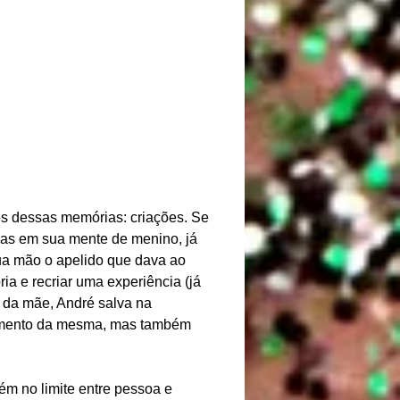
es dessas memórias: criações. Se
amas em sua mente de menino, já
sua mão o apelido que dava ao
ia e recriar uma experiência (já
 da mãe, André salva na
cimento da mesma, mas também
ém no limite entre pessoa e