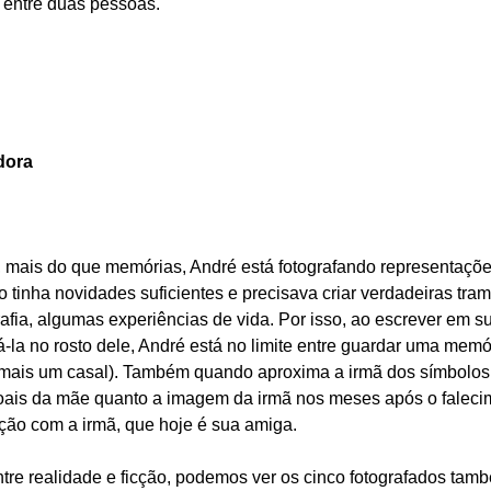
 entre duas pessoas.
dora
, mais do que memórias, André está fotografando representaçõ
 tinha novidades suficientes e precisava criar verdadeiras tr
grafia, algumas experiências de vida. Por isso, ao escrever em 
-la no rosto dele, André está no limite entre guardar uma memór
 mais um casal). Também quando aproxima a irmã dos símbolos
soais da mãe quanto a imagem da irmã nos meses após o fale
ação com a irmã, que hoje é sua amiga.
tre realidade e ficção, podemos ver os cinco fotografados tamb