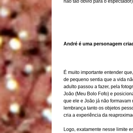
não tão óbvio para o espectador)
André é uma personagem cria
É muito importante entender que
de pequeno sentia que a vida não
adulto passou a fazer, pela foto
João (Meu Bolo Fofo) e posicioná
que ele e João já não formavam
lembrança tanto os objetos pes
cria a experiência da reaproxim
Logo, exatamente nesse limite en