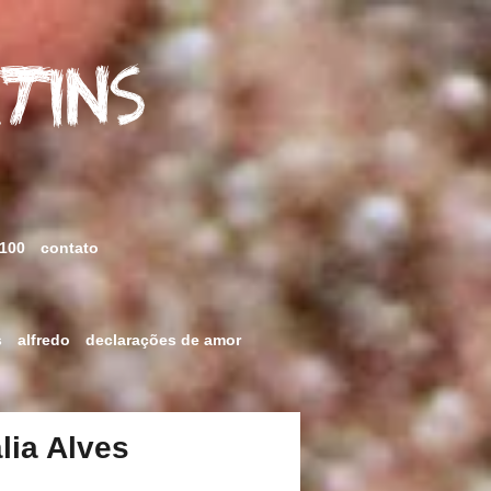
rtins
 100
contato
s
alfredo
declarações de amor
lia Alves