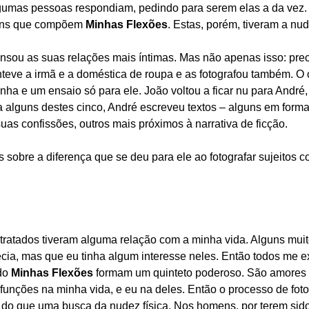
o algumas pessoas respondiam, pedindo para serem elas a da vez
gens que compõem
Minhas Flexões
. Estas, porém, tiveram a nu
ou as suas relações mais íntimas. Mas não apenas isso: precis
teve a irmã e a doméstica de roupa e as fotografou também. O 
a e um ensaio só para ele. João voltou a ficar nu para André, e
ra alguns destes cinco, André escreveu textos – alguns em form
uas confissões, outros mais próximos à narrativa de ficção.
 sobre a diferença que se deu para ele ao fotografar sujeitos
ratados tiveram alguma relação com a minha vida. Alguns muito 
cia, mas que eu tinha algum interesse neles. Então todos me 
 do
Minhas Flexões
formam um quinteto poderoso. São amores q
 funções na minha vida, e eu na deles. Então o processo de fot
 do que uma busca da nudez física. Nos homens, por terem sid