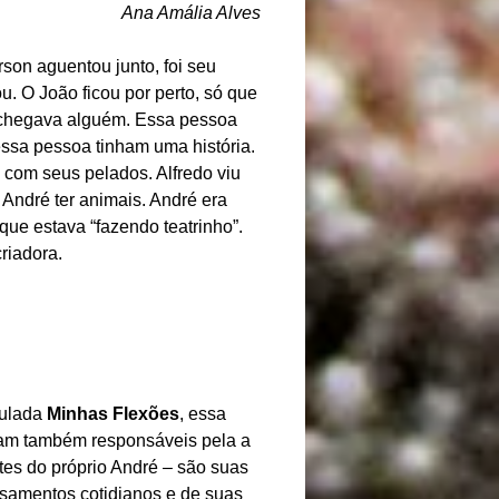
Ana Amália Alves
son aguentou junto, foi seu
. O João ficou por perto, só que
o chegava alguém. Essa pessoa
essa pessoa tinham uma história.
 com seus pelados. Alfredo viu
 André ter animais. André era
que estava “fazendo teatrinho”.
riadora.
tulada
Minhas Flexões
, essa
oram também responsáveis pela a
rtes do próprio André – são suas
nsamentos cotidianos e de suas