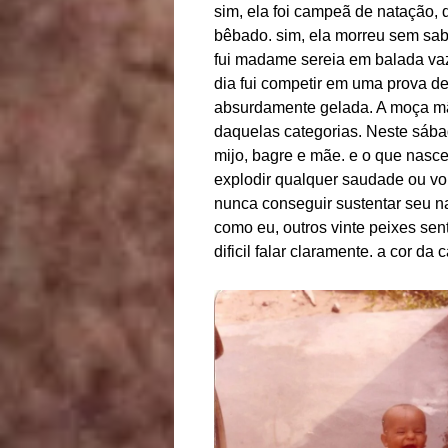
sim, ela foi campeã de natação, 
bêbado. sim, ela morreu sem saber
fui madame sereia em balada vazi
dia f
ui competir em uma prova de 
absurdamente gelada. A moça mã
daquelas categorias. Neste sába
mijo, bagre e mãe. e o que nasc
explodir qualquer saudade ou vo
nunca conseguir sustentar seu n
como eu, outros vinte peixes sen
dificil falar claramente. a cor d