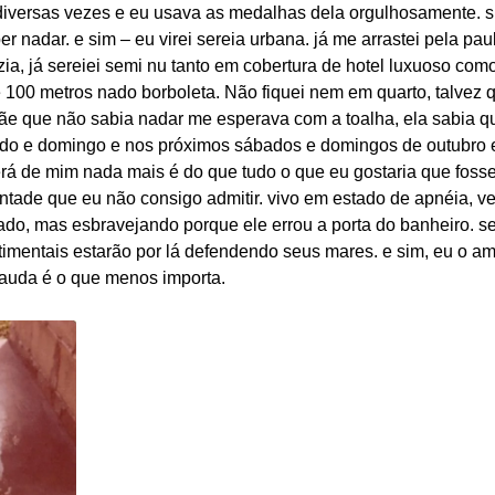
diversas vezes e eu usava as medalhas dela orgulhosamente. si
 nadar. e sim – eu virei sereia urbana. já me arrastei pela pau
a, já sereiei semi nu tanto em cobertura de hotel luxuoso como
100 metros nado borboleta. Não fiquei nem em quarto, talvez qu
e que não sabia nadar me esperava com a toalha, ela sabia q
do e domingo e nos próximos sábados e domingos de outubro e
erá de mim nada mais é do que tudo o que eu gostaria que foss
ntade que eu não consigo admitir. vivo em estado de apnéia, v
ado, mas esbravejando porque ele errou a porta do banheiro. 
timentais estarão por lá defendendo seus mares. e sim, eu o a
a cauda é o que menos importa.