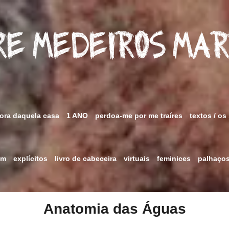
e Medeiros Ma
fora daquela casa
1 ANO
perdoa-me por me traíres
textos / os
im
explícitos
livro de cabeceira
virtuais
feminices
palhaço
Anatomia das Águas