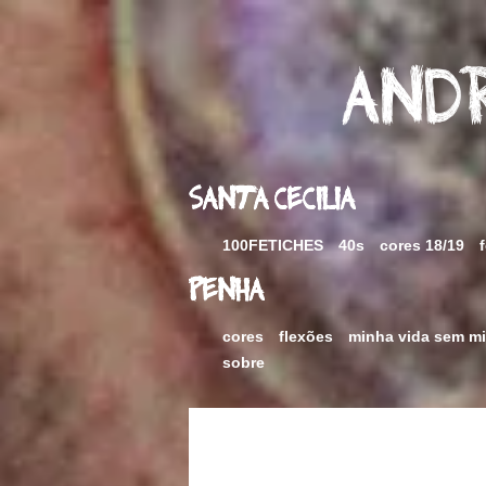
Skip
to
content
Andr
Santa Cecilia
100FETICHES
40s
cores 18/19
Penha
cores
flexões
minha vida sem m
sobre