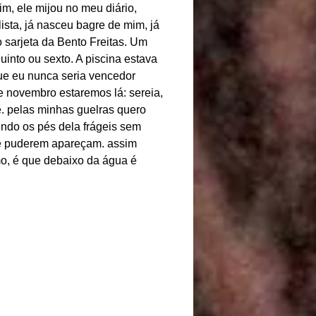
m, ele mijou no meu diário,
lista, já nasceu bagre de mim, já
 sarjeta da Bento Freitas. Um
into ou sexto. A piscina estava
ue eu nunca seria vencedor
 novembro estaremos lá: sereia,
e. pelas minhas guelras quero
endo os pés dela frágeis sem
se puderem apareçam. assim
mo, é que debaixo da água é