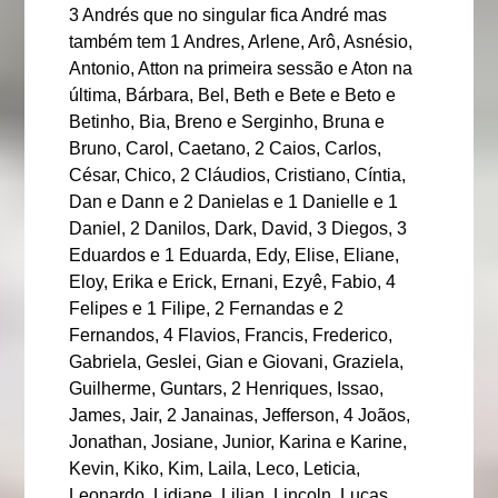
3 Andrés que no singular fica André mas
também tem 1 Andres, Arlene, Arô, Asnésio,
Antonio, Atton na primeira sessão e Aton na
última, Bárbara, Bel, Beth e Bete e Beto e
Betinho, Bia, Breno e Serginho, Bruna e
Bruno, Carol, Caetano, 2 Caios, Carlos,
César, Chico, 2 Cláudios, Cristiano, Cíntia,
Dan e Dann e 2 Danielas e 1 Danielle e 1
Daniel, 2 Danilos, Dark, David, 3 Diegos, 3
Eduardos e 1 Eduarda, Edy, Elise, Eliane,
Eloy, Erika e Erick, Ernani, Ezyê, Fabio, 4
Felipes e 1 Filipe, 2 Fernandas e 2
Fernandos, 4 Flavios, Francis, Frederico,
Gabriela, Geslei, Gian e Giovani, Graziela,
Guilherme, Guntars, 2 Henriques, Issao,
James, Jair, 2 Janainas, Jefferson, 4 Joãos,
Jonathan, Josiane, Junior, Karina e Karine,
Kevin, Kiko, Kim, Laila, Leco, Leticia,
Leonardo, Lidiane, Lilian, Lincoln, Lucas,