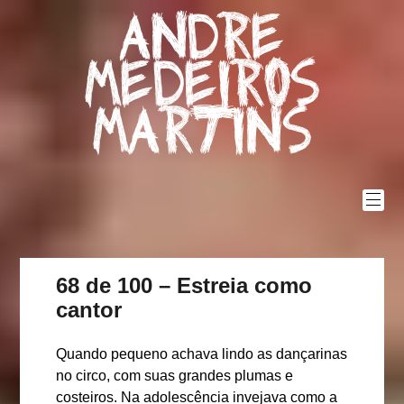
Skip
Andre
to
content
Medeiros
Martins
68 de 100 – Estreia como
cantor
Quando pequeno achava lindo as dançarinas
no circo, com suas grandes plumas e
costeiros. Na adolescência invejava como a