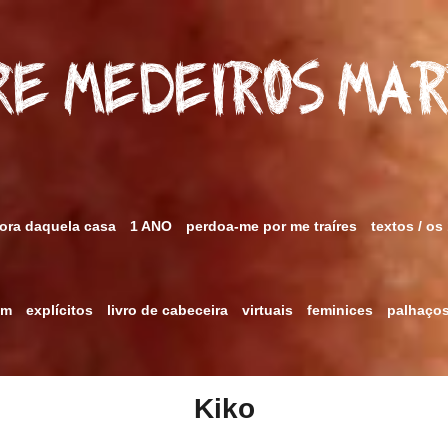
e Medeiros Ma
fora daquela casa
1 ANO
perdoa-me por me traíres
textos / os
im
explícitos
livro de cabeceira
virtuais
feminices
palhaço
Kiko