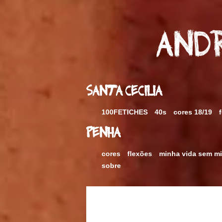
Skip
to
content
Andr
Santa Cecilia
100FETICHES
40s
cores 18/19
Penha
cores
flexões
minha vida sem m
sobre