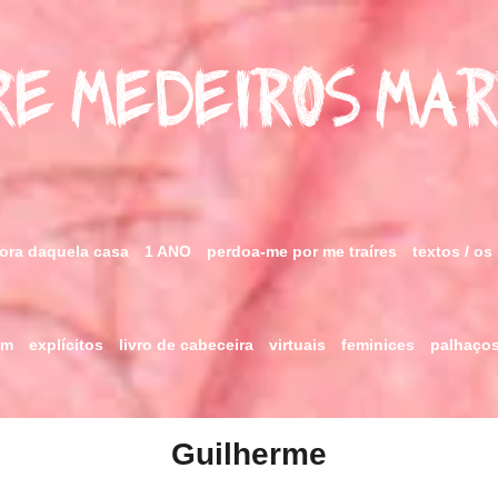
e Medeiros Ma
fora daquela casa
1 ANO
perdoa-me por me traíres
textos / os
im
explícitos
livro de cabeceira
virtuais
feminices
palhaço
Guilherme