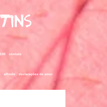
rtins
 100
contato
s
alfredo
declarações de amor