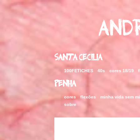
Skip
to
content
Andr
Santa Cecilia
100FETICHES
40s
cores 18/19
Penha
cores
flexões
minha vida sem m
sobre