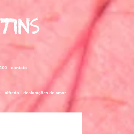
rtins
 100
contato
s
alfredo
declarações de amor