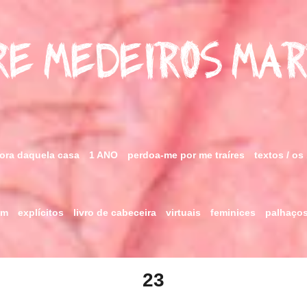
e Medeiros Ma
fora daquela casa
1 ANO
perdoa-me por me traíres
textos / os
im
explícitos
livro de cabeceira
virtuais
feminices
palhaço
23