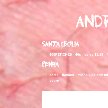
Skip
to
content
Andr
Santa Cecilia
100FETICHES
40s
cores 18/19
Penha
cores
flexões
minha vida sem m
sobre